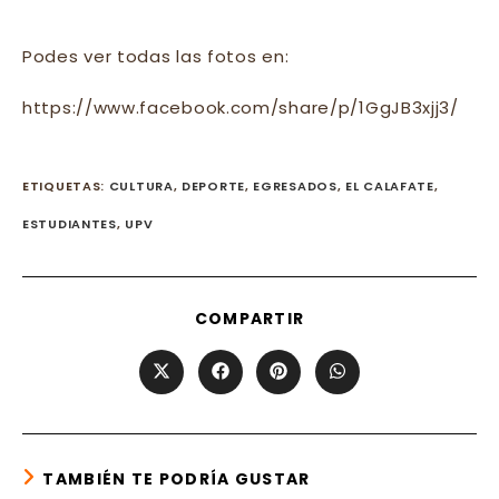
Podes ver todas las fotos en:
https://www.facebook.com/share/p/1GgJB3xjj3/
ETIQUETAS
:
CULTURA
,
DEPORTE
,
EGRESADOS
,
EL CALAFATE
,
ESTUDIANTES
,
UPV
SHARE
COMPARTIR
THIS
CONTENT
Opens
Opens
Opens
Opens
in
in
in
in
a
a
a
a
new
new
new
new
window
window
window
window
TAMBIÉN TE PODRÍA GUSTAR