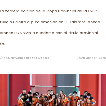
La tercera edición de la Copa Provincial de la LMFC
tuvo su cierre a pura emoción en El Calafate, donde
Bronco FC volvió a quedarse con el título provincial.
En…
EN
COMENTARIOS DESACTIVADOS
NOVIEMBRE 17, 2025
BRONCO
FC
SE
CORONÓ
BICAMPEÓN
EN
LA
TERCERA
EDICIÓN
DE
LA
COPA
PROVINCIAL
DE
LMFC