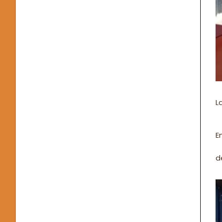
L
E
d