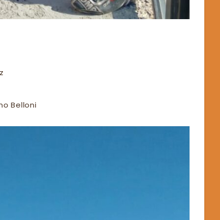
ez
no Belloni