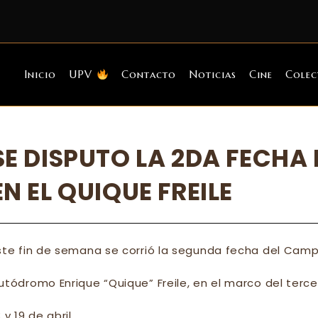
Inicio
UPV
Contacto
Noticias
Cine
Colec
SE DISPUTO LA 2DA FECH
EN EL QUIQUE FREILE
ste fin de semana se corrió la segunda fecha del Cam
utódromo Enrique “Quique” Freile, en el marco del tercer 
8 y 19 de abril.