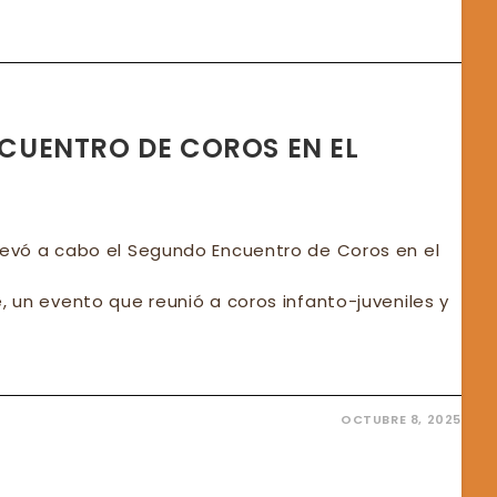
CA
SONARON
MPAÑARON
MNOS
ENCUENTRO DE COROS EN EL
llevó a cabo el Segundo Encuentro de Coros en el
e, un evento que reunió a coros infanto-juveniles y
OCTUBRE 8, 2025
IZÓ
UENTRO