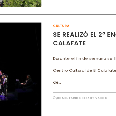
CER
DE
1500
PER
ACO
A
LOS
ALU
CULTURA
DE
UPV
SE REALIZÓ EL 2° 
2026
CALAFATE
Durante el fin de semana se 
Centro Cultural de El Calafat
de…
EN
COMENTARIOS DESACTIVADOS
SE
REAL
EL
2°
ENC