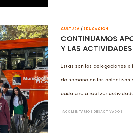
DE
COR
EN
EL
CALA
CULTURA
/
EDUCACION
CONTINUAMOS APO
Y LAS ACTIVIDADES
Éstas son las delegaciones e 
de semana en los colectivos m
cada una a realizar actividad
EN
COMENTARIOS DESACTIVADOS
CON
APO
EL
DEPO
LA