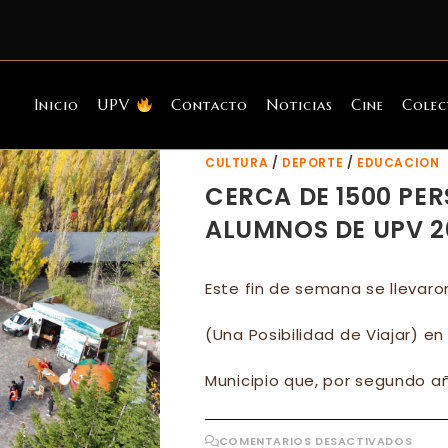
Inicio
UPV
Contacto
Noticias
Cine
Colec
CULTURA
/
DEPORTE
/
EDUCACION
CERCA DE 1500 P
ALUMNOS DE UPV 2
Este fin de semana se llevar
(Una Posibilidad de Viajar) en
Municipio que, por segundo a
EN
COMENTARIOS DESACTIVADOS