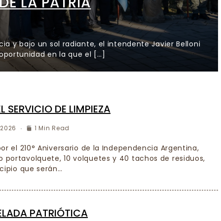
DE LA PATRIA
a y bajo un sol radiante, el intendente Javier Belloni
 oportunidad en la que el […]
 SERVICIO DE LIMPIEZA
, 2026
1 Min Read
or el 210° Aniversario de la Independencia Argentina,
portavolquete, 10 volquetes y 40 tachos de residuos,
icipio que serán…
VELADA PATRIÓTICA