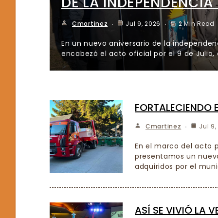
DE LA INDEPENDENCIA 
Cmartinez
Jul 9, 2026
2 Min Read
En un nuevo aniversario de la independenci
encabezó el acto oficial por el 9 de Julio,
FORTALECIENDO EL
Cmartinez
Jul 9
En el marco del acto p
presentamos un nuevo 
adquiridos por el mun
ASÍ SE VIVIÓ LA 