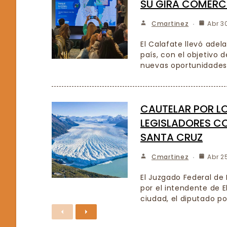
SU GIRA COMERC
Cmartinez
Abr 3
El Calafate llevó adel
país, con el objetivo 
nuevas oportunidades 
CAUTELAR POR LO
LEGISLADORES CO
SANTA CRUZ
Cmartinez
Abr 2
El Juzgado Federal de
por el intendente de El
ciudad, el diputado po
Previous
Next