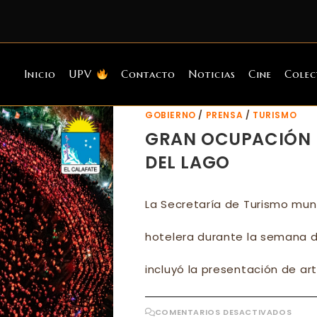
Inicio
UPV
Contacto
Noticias
Cine
Colec
GOBIERNO
/
PRENSA
/
TURISMO
GRAN OCUPACIÓN H
DEL LAGO
La Secretaría de Turismo muni
hotelera durante la semana de
incluyó la presentación de art
EN
COMENTARIOS DESACTIVADOS