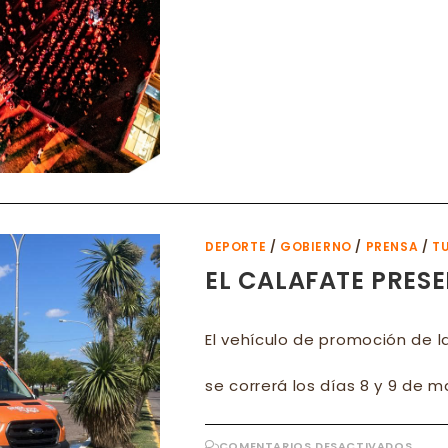
GRA
OCU
HOTE
DUR
LA
FIES
DEL
LAG
DEPORTE
/
GOBIERNO
/
PRENSA
/
T
EL CALAFATE PRESE
El vehículo de promoción de 
se correrá los días 8 y 9 de 
EN
COMENTARIOS DESACTIVADOS