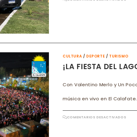
EL
CALA
PRES
EN
EL
ARR
DEL
TC
CULTURA
/
DEPORTE
/
TURISMO
¡LA FIESTA DEL LA
Con Valentino Merlo y Un Poc
música en vivo en El Calafate
EN
COMENTARIOS DESACTIVADOS
¡LA
FIES
DEL
LAG
SE