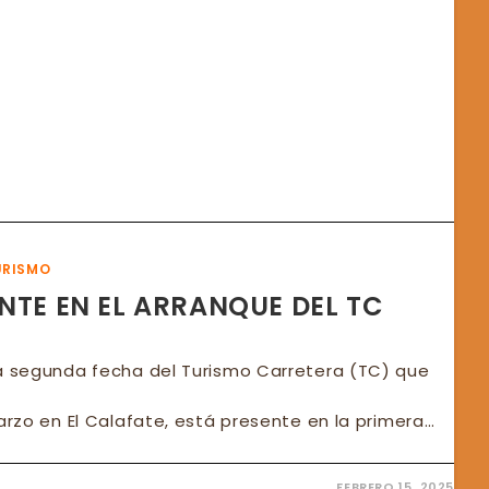
N
PACIÓN
LERA
ANTE
TA
O
URISMO
NTE EN EL ARRANQUE DEL TC
la segunda fecha del Turismo Carretera (TC) que
marzo en El Calafate, está presente en la primera…
FEBRERO 15, 2025