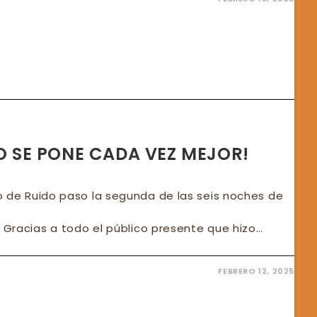
FATE
ENTE
ANQUE
GO SE PONE CADA VEZ MEJOR!
o de Ruido paso la segunda de las seis noches de
. Gracias a todo el público presente que hizo…
FEBRERO 12, 2025
TA
O