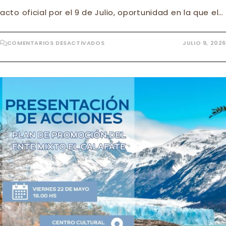
acto oficial por el 9 de Julio, oportunidad en la que el…
EN
COMENTARIOS DESACTIVADOS
JULIO 9, 2026
EL
CALAFATE
CONMEMORÓ
UN
NUEVO
ANIVERSARIO
DE
LA
INDEPENDENCIA
DE
LA
PATRIA