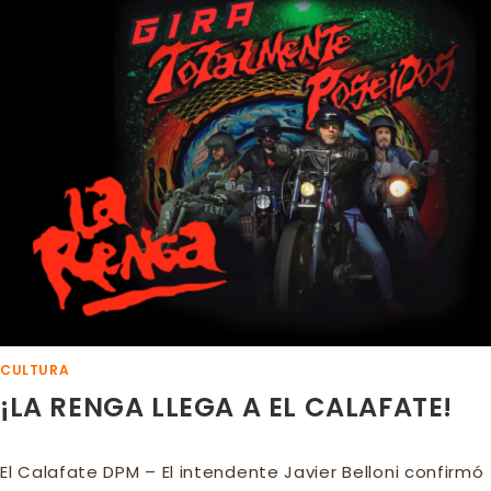
DE
LA
MADRE
CON
EL
SHOW
DE
AXEL
CULTURA
¡LA RENGA LLEGA A EL CALAFATE!
El Calafate DPM – El intendente Javier Belloni confirmó