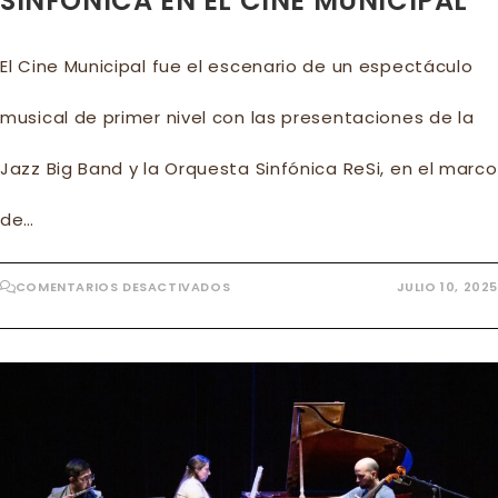
SINFÓNICA EN EL CINE MUNICIPAL
El Cine Municipal fue el escenario de un espectáculo
musical de primer nivel con las presentaciones de la
Jazz Big Band y la Orquesta Sinfónica ReSi, en el marco
de…
EN
COMENTARIOS DESACTIVADOS
JULIO 10, 2025
GRAN
PRESENTACIÓN
DE
LA
JAZZ
BIG
BAND
Y
LA
ORQUESTA
SINFÓNICA
EN
EL
CINE