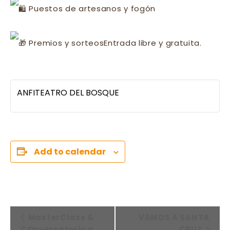
Puestos de artesanos y fogón
Premios y sorteos
Entrada libre y gratuita.
ANFITEATRO DEL BOSQUE
Add to calendar
E
MasterClass &
VAMOS A SANTA
V
COnversatorio a
CRUZ