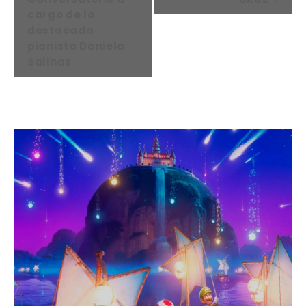
E
cargo de la
N
destacada
T
pianista Daniela
O
Salinas
D
E
N
A
V
E
G
A
C
I
Ó
N