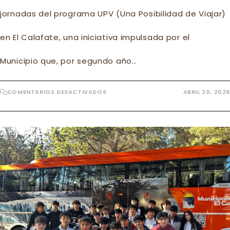
jornadas del programa UPV (Una Posibilidad de Viajar)
en El Calafate, una iniciativa impulsada por el
Municipio que, por segundo año…
EN
COMENTARIOS DESACTIVADOS
ABRIL 20, 2026
CERCA
DE
1500
PERSONARON
ACOMPAÑARON
A
LOS
ALUMNOS
DE
UPV
2026