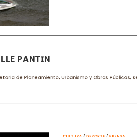
𝗟𝗟𝗘 𝗣𝗔𝗡𝗧𝗜𝗡
retaría de Planeamiento, Urbanismo y Obras Públicas, se
CULTURA
/
DEPORTE
/
PRENSA