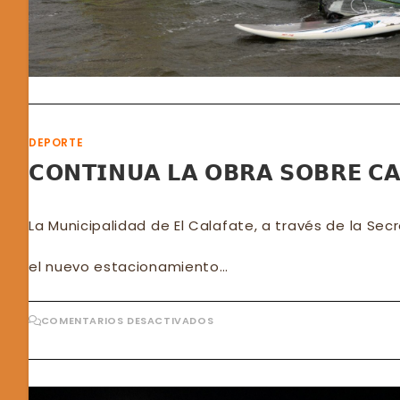
DEPORTE
𝗖𝗢𝗡𝗧𝗜𝗡𝗨𝗔 𝗟𝗔 𝗢𝗕𝗥𝗔 𝗦𝗢𝗕𝗥𝗘 𝗖𝗔
La Municipalidad de El Calafate, a través de la Sec
el nuevo estacionamiento…
EN
COMENTARIOS DESACTIVADOS
𝗖𝗢𝗡𝗧𝗜𝗡𝗨𝗔
𝗟𝗔
𝗢𝗕𝗥𝗔
𝗦𝗢𝗕𝗥𝗘
𝗖𝗔𝗟𝗟𝗘
𝗣𝗔𝗡𝗧𝗜𝗡