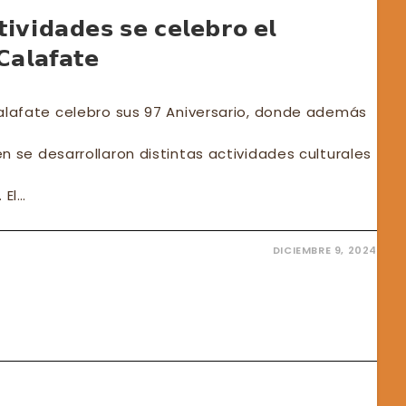
𝗶𝘃𝗶𝗱𝗮𝗱𝗲𝘀 𝘀𝗲 𝗰𝗲𝗹𝗲𝗯𝗿𝗼 𝗲𝗹
𝗖𝗮𝗹𝗮𝗳𝗮𝘁𝗲
Calafate celebro sus 97 Aniversario, donde además
n se desarrollaron distintas actividades culturales
 El…
DICIEMBRE 9, 2024
𝗿𝗲𝗻𝘁𝗲𝘀
𝘃𝗶𝗱𝗮𝗱𝗲𝘀
𝗯𝗿𝗼
𝗲𝗿𝘀𝗮𝗿𝗶𝗼
𝗳𝗮𝘁𝗲