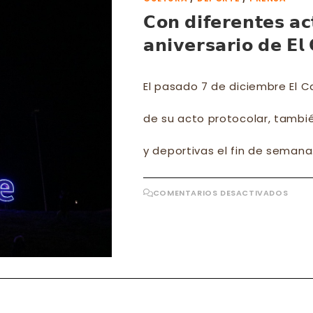
𝗖𝗼𝗻 𝗱𝗶𝗳𝗲𝗿𝗲𝗻𝘁𝗲𝘀 𝗮𝗰
𝗮𝗻𝗶𝘃𝗲𝗿𝘀𝗮𝗿𝗶𝗼 𝗱𝗲 𝗘𝗹 
El pasado 7 de diciembre El 
de su acto protocolar, tambié
y deportivas el fin de semana.
EN
COMENTARIOS DESACTIVADOS
𝗖𝗼𝗻
𝗱𝗶𝗳𝗲
𝗮𝗰𝘁𝗶
𝘀𝗲
𝗰𝗲𝗹𝗲
𝗲𝗹
𝗮𝗻𝗶𝘃
𝗱𝗲
𝗘𝗹
𝗖𝗮𝗹𝗮