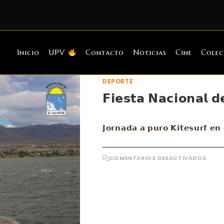
Inicio
UPV
Contacto
Noticias
Cine
Colec
DEPORTE
𝗙𝗶𝗲𝘀𝘁𝗮 𝗡𝗮𝗰𝗶𝗼𝗻𝗮𝗹 
𝗝𝗼𝗿𝗻𝗮𝗱𝗮 𝗮 𝗽𝘂𝗿𝗼 𝗞𝗶𝘁𝗲𝘀𝘂𝗿𝗳 𝗲𝗻
EN
COMENTARIOS DESACTIVADOS
𝗙𝗶𝗲𝘀
𝗡𝗮𝗰𝗶
𝗱𝗲𝗹
𝗟𝗮𝗴
𝟮𝟬𝟮