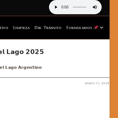
tivo
Limpieza
Dir. Tránsito
Formularios
𝗲𝗹 𝗟𝗮𝗴𝗼 𝟮𝟬𝟮𝟱
 𝗲𝗹 𝗟𝗮𝗴𝗼 𝗔𝗿𝗴𝗲𝗻𝘁𝗶𝗻𝗼
ENERO 17, 2025
𝘁𝗮
𝗼𝗻𝗮𝗹

𝟱