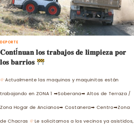
DEPORTE
𝐂𝐨𝐧𝐭Í𝐧𝐮𝐚𝐧 𝐥𝐨𝐬 𝐭𝐫𝐚𝐛𝐚𝐣𝐨𝐬 𝐝𝐞 𝐥𝐢𝐦𝐩𝐢𝐞𝐳𝐚 𝐩𝐨𝐫
𝐥𝐨𝐬 𝐛𝐚𝐫𝐫𝐢𝐨𝐬
Actualmente las maquinas y maquinitas están
trabajando en ZONA 1 ➡Soberana➡ Altos de Terraza /
Zona Hogar de Ancianos➡ Costanera➡ Centro➡Zona
de Chacras
Le solicitamos a los vecinos ya asistidos,