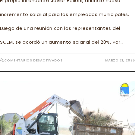
El propio intendente Javier Belloni, anuncio nuevo
incremento salarial para los empleados municipales.
Luego de una reunión con los representantes del
SOEM, se acordó un aumento salarial del 20%. Por…
EN
COMENTARIOS DESACTIVADOS
MARZO 21, 2025
NUEVO
AUMENTO
DE
SUELDO
A
EMPLEADOS
MUNICIPALES