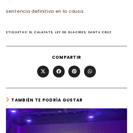
sentencia definitiva en la causa.
ETIQUETAS
:
EL CALAFATE
,
LEY DE GLACIRES
,
SANTA CRUZ
SHARE
COMPARTIR
THIS
CONTENT
Opens
Opens
Opens
Opens
in
in
in
in
a
a
a
a
new
new
new
new
window
window
window
window
TAMBIÉN TE PODRÍA GUSTAR