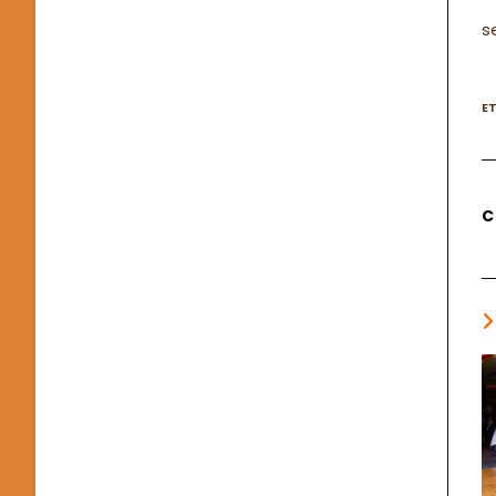
s
E
C