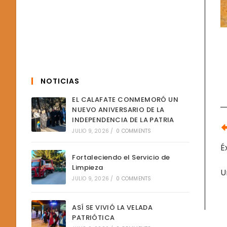
NOTICIAS
EL CALAFATE CONMEMORÓ UN
NUEVO ANIVERSARIO DE LA
INDEPENDENCIA DE LA PATRIA
L
JULIO 9, 2026
/
0 COMMENTS
M
A
É
Fortaleciendo el Servicio de
Limpieza
U
JULIO 9, 2026
/
0 COMMENTS
ASÍ SE VIVIÓ LA VELADA
PATRIÓTICA