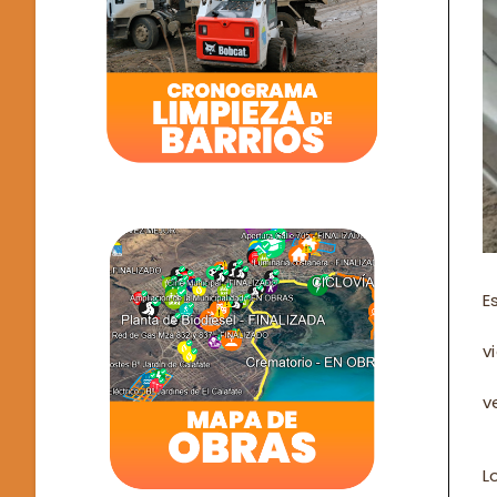
E
v
v
L