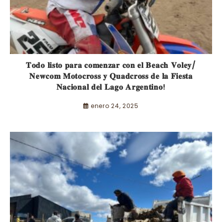
𝐓𝐨𝐝𝐨 𝐥𝐢𝐬𝐭𝐨 𝐩𝐚𝐫𝐚 𝐜𝐨𝐦𝐞𝐧𝐳𝐚𝐫 𝐜𝐨𝐧 𝐞𝐥 𝐁𝐞𝐚𝐜𝐡 𝐕𝐨𝐥𝐞𝐲/
𝐍𝐞𝐰𝐜𝐨𝐦 𝐌𝐨𝐭𝐨𝐜𝐫𝐨𝐬𝐬 𝐲 𝐐𝐮𝐚𝐝𝐜𝐫𝐨𝐬𝐬 𝐝𝐞 𝐥𝐚 𝐅𝐢𝐞𝐬𝐭𝐚
𝐍𝐚𝐜𝐢𝐨𝐧𝐚𝐥 𝐝𝐞𝐥 𝐋𝐚𝐠𝐨 𝐀𝐫𝐠𝐞𝐧𝐭𝐢𝐧𝐨!
enero 24, 2025