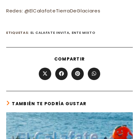
Redes: @ElCalafateTierraDeGlaciares
ETIQUETAS
:
EL CALAFATE INVITA
,
ENTE MIXTO
SHARE
COMPARTIR
THIS
CONTENT
Opens
Opens
Opens
Opens
in
in
in
in
a
a
a
a
new
new
new
new
window
window
window
window
TAMBIÉN TE PODRÍA GUSTAR