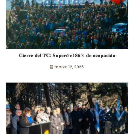
𝐂𝐢𝐞𝐫𝐫𝐞 𝐝𝐞𝐥 𝐓𝐂: 𝐒𝐮𝐩𝐞𝐫𝐨́ 𝐞𝐥 𝟖𝟔% 𝐝𝐞 𝐨𝐜𝐮𝐩𝐚𝐜𝐢𝐨́𝐧
marzo 12, 2025