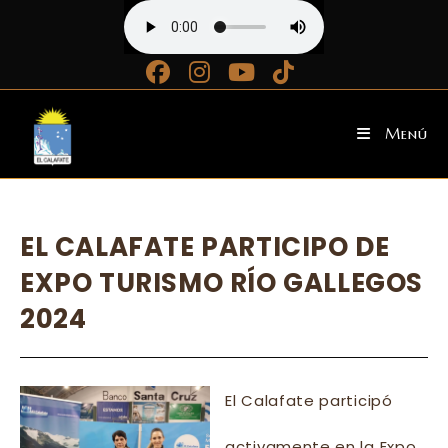
Ir
al
contenido
Menú
EL CALAFATE PARTICIPO DE
EXPO TURISMO RÍO GALLEGOS
2024
El Calafate participó
activamente en la Expo