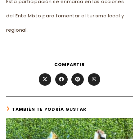
Esta
participación se enmarca en las acciones
del Ente Mixto para fomentar el turismo local y
regional.
SHARE
COMPARTIR
THIS
CONTENT
Opens
Opens
Opens
Opens
in
in
in
in
a
a
a
a
new
new
new
new
window
window
window
window
TAMBIÉN TE PODRÍA GUSTAR