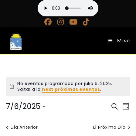
Ir
al
contenido
Menú
EVENTOS
No eventos programada por julio 6, 2025.
FOR
N
Saltar a la
next próximas eventos
.
JULIO
o
t
6,
7/6/2025
E
E
i
B
2025
D
c
V
V
ú
a
e
S
E
E
s
y
Día Anterior
El Próximo Día
N
N
q
e
T