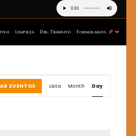
tivo
Limpieza
Dir. Tránsito
Formularios
E
AR EVENTOS
Lista
Month
Day
V
E
N
T
O
V
I