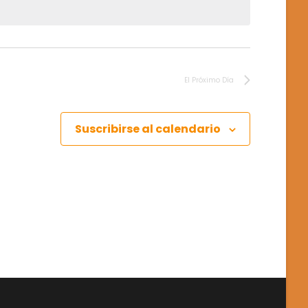
S
T
A
S
D
El Próximo Día
E
N
A
Suscribirse al calendario
V
E
G
A
C
I
Ó
N