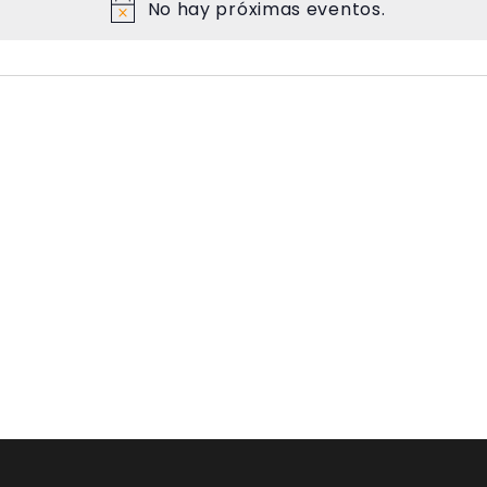
No hay próximas eventos.
N
o
t
i
c
e