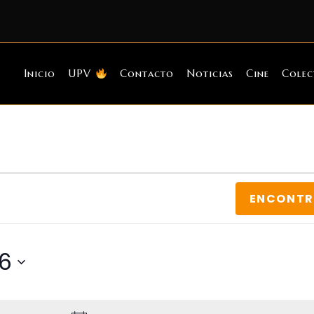
Inicio
UPV
Contacto
Noticias
Cine
Colec
ENCONTR
26