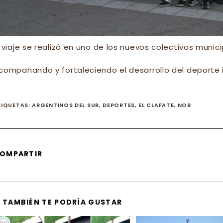
l viaje se realizó en uno de los nuevos colectivos muni
compañando y fortaleciendo el desarrollo del deporte in
TIQUETAS
:
ARGENTINOS DEL SUR
,
DEPORTES
,
EL CLAFATE
,
NOB
SHARE
OMPARTIR
THIS
CONTENT
TAMBIÉN TE PODRÍA GUSTAR