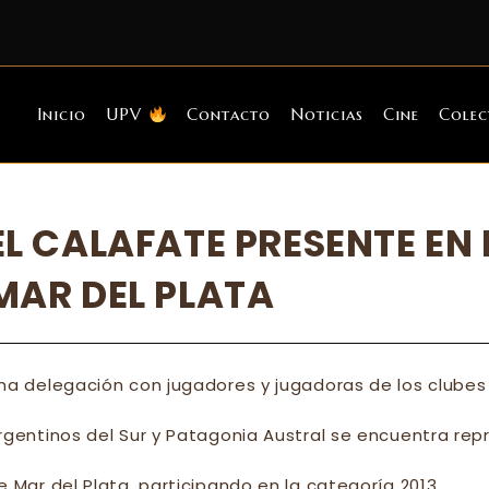
Inicio
UPV
Contacto
Noticias
Cine
Colec
EL CALAFATE PRESENTE EN 
MAR DEL PLATA
na delegación con jugadores y jugadoras de los clubes
rgentinos del Sur y Patagonia Austral se encuentra rep
e Mar del Plata, participando en la categoría 2013.