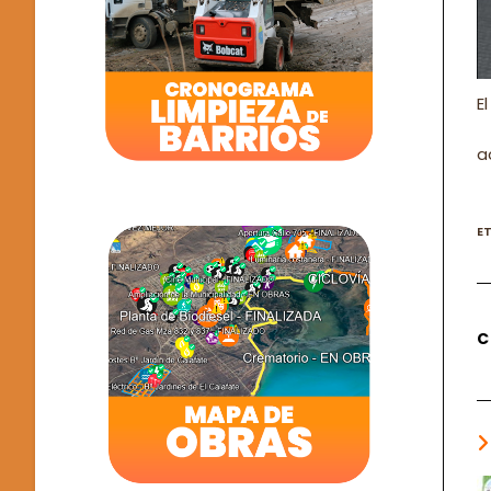
E
a
E
C