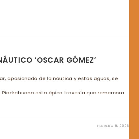
LI
SAGRÓ
PEÓN
NEO
INCIAL
AL
FATE
NÁUTICO ‘OSCAR GÓMEZ’
ar, apasionado de la náutica y estas aguas, se
 Piedrabuena esta épica travesía que rememora
FEBRERO 9, 2026
ENZÓ