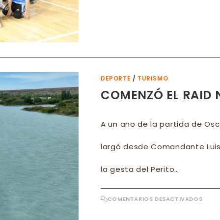
NAPO
SE
CON
CAM
DEL
TOR
PROV
DE
FUTS
+35
EN
EL
DEPORTE
/
TURISMO
CALA
COMENZÓ EL RAID 
A un año de la partida de Osc
largó desde Comandante Luis
la gesta del Perito…
EN
COMENTARIOS DESACTIVADOS
COM
EL
RAID