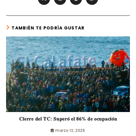
Opens
Opens
Opens
Opens
in
in
in
in
a
a
a
a
new
new
new
new
window
window
window
window
TAMBIÉN TE PODRÍA GUSTAR
𝐂𝐢𝐞𝐫𝐫𝐞 𝐝𝐞𝐥 𝐓𝐂: 𝐒𝐮𝐩𝐞𝐫𝐨́ 𝐞𝐥 𝟖𝟔% 𝐝𝐞 𝐨𝐜𝐮𝐩𝐚𝐜𝐢𝐨́𝐧
marzo 12, 2025