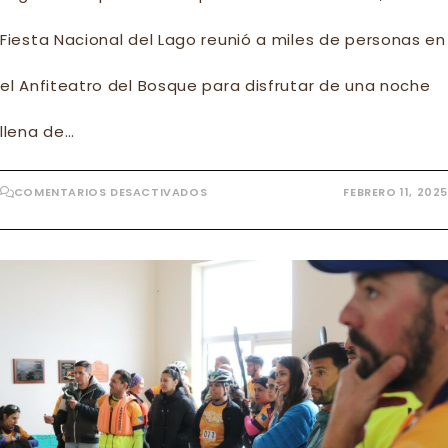
Fiesta Nacional del Lago reunió a miles de personas en
el Anfiteatro del Bosque para disfrutar de una noche
llena de…
EN
COMENTARIOS DESACTIVADOS
FEBRERO 11, 2025
EXITOSA
PRIMER
NOCHE
DE
LA
FIESTA
DEL
LAGO