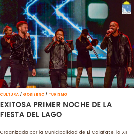
PONE
CADA
VEZ
MEJOR!
CULTURA
/
GOBIERNO
/
TURISMO
EXITOSA PRIMER NOCHE DE LA
FIESTA DEL LAGO
Organizada por la Municipalidad de El Calafate, la XII