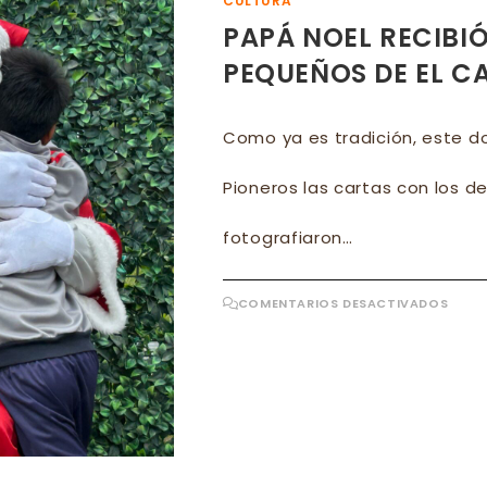
CULTURA
PAPÁ NOEL RECIBIÓ
PEQUEÑOS DE EL C
Como ya es tradición, este do
Pioneros las cartas con los 
fotografiaron…
EN
COMENTARIOS DESACTIVADOS
PAPÁ
NOEL
RECI
LAS
CAR
DE
LOS
MÁS
PEQ
DE
EL
CALA