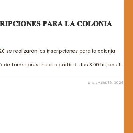
𝐑𝐈𝐏𝐂𝐈𝐎𝐍𝐄𝐒 𝐏𝐀𝐑𝐀 𝐋𝐀 𝐂𝐎𝐋𝐎𝐍𝐈𝐀
20 se realizarán las inscripciones para la colonia
 de forma presencial a partir de las 8:00 hs, en el…
DICIEMBRE 19, 2024
𝐍
𝐑𝐈𝐏𝐂𝐈𝐎𝐍𝐄𝐒

𝐍𝐈𝐀
𝐂𝐈𝐎𝐍𝐄𝐒