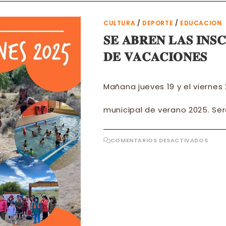
CULTURA
/
DEPORTE
/
EDUCACION
𝐒𝐄 𝐀𝐁𝐑𝐄𝐍 𝐋𝐀𝐒 𝐈𝐍𝐒
𝐃𝐄 𝐕𝐀𝐂𝐀𝐂𝐈𝐎𝐍𝐄𝐒
Mañana jueves 19 y el viernes 
municipal de verano 2025. Será
EN
COMENTARIOS DESACTIVADOS
𝐒𝐄
𝐀𝐁𝐑
𝐋𝐀𝐒
𝐈𝐍𝐒𝐂
𝐏𝐀𝐑
𝐋𝐀
𝐂𝐎𝐋
𝐃𝐄
𝐕𝐀𝐂