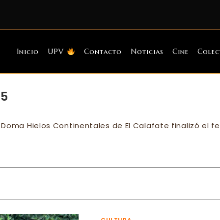
Inicio
UPV
Contacto
Noticias
Cine
Colec
25
oma Hielos Continentales de El Calafate finalizó el fe