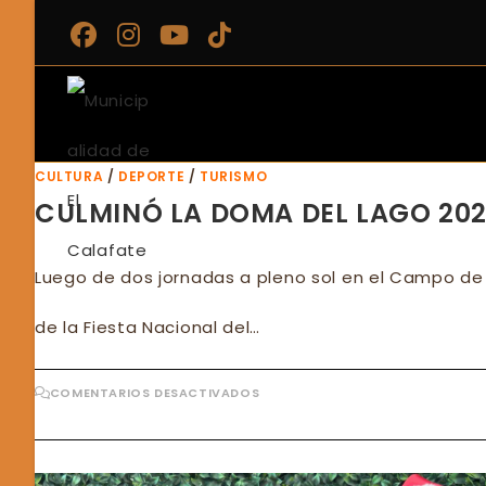
Ir
al
contenido
CULTURA
/
DEPORTE
/
TURISMO
CULMINÓ LA DOMA DEL LAGO 20
Luego de dos jornadas a pleno sol en el Campo de D
de la Fiesta Nacional del…
EN
COMENTARIOS DESACTIVADOS
CULMINÓ
LA
DOMA
DEL
LAGO
2025