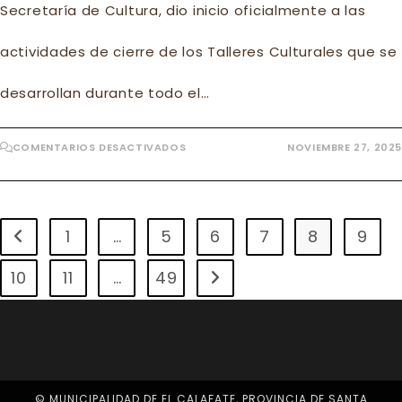
Secretaría de Cultura, dio inicio oficialmente a las
actividades de cierre de los Talleres Culturales que se
desarrollan durante todo el…
EN
COMENTARIOS DESACTIVADOS
NOVIEMBRE 27, 2025
EL
CENTRO
CULTURAL
INICIÓ
LOS
CIERRES
DE
1
…
5
6
7
8
9
Ir a la página anterior
LOS
TALLERES
CULTURALES
CON
10
11
…
49
Ir a la página siguiente
GALAS
Y
MUESTRAS
DE
FIN
DE
AÑO
© MUNICIPALIDAD DE EL CALAFATE, PROVINCIA DE SANTA