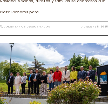
Navidad. Vecinos, turistas y familias se acercaron a la
Plaza Pioneros para…
EN
COMENTARIOS DESACTIVADOS
DICIEMBRE 8, 2025
EL
CALAFATE
CELEBRÓ
EL
TRADICIONAL
ENCENDIDO
DEL
ÁRBOL
DE
NAVIDAD