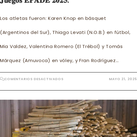
𝐉𝐮𝐞𝐠𝐨𝐬 𝐄𝐏𝐀𝐃𝐄 𝟐𝟎𝟐𝟓.
Los atletas fueron: Karen Knop en básquet
(Argentinos del Sur), Thiago Levati (N.O.B.) en fútbol,
Mia Valdez, Valentina Romero (El Trébol) y Tomás
Márquez (Amuvoca) en vóley, y Fran Rodríguez…
EN
COMENTARIOS DESACTIVADOS
MAYO 21, 2025
𝐄𝐥
𝐂𝐚𝐥𝐚𝐟𝐚𝐭𝐞
𝐥𝐥𝐞𝐯Ó
𝐚
𝐬𝐮𝐬
𝐫𝐞𝐩𝐫𝐞𝐬𝐞𝐧𝐭𝐚𝐧𝐭𝐞𝐬
𝐝𝐞𝐩𝐨𝐫𝐭𝐢𝐯𝐨𝐬,
𝐪𝐮𝐢𝐞𝐧𝐞𝐬
𝐩𝐚𝐫𝐭𝐢𝐜𝐢𝐩𝐚𝐫𝐨𝐧
𝐜𝐨𝐦𝐨
𝐩𝐚𝐫𝐭𝐞
𝐝𝐞
𝐥𝐚
𝐃𝐞𝐥𝐞𝐠𝐚𝐜𝐢Ó𝐧