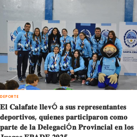
EN
EL
JARDÍN
MATERNAL
ARISKAIKEN!
DEPORTE
𝐄𝐥 𝐂𝐚𝐥𝐚𝐟𝐚𝐭𝐞 𝐥𝐥𝐞𝐯Ó 𝐚 𝐬𝐮𝐬 𝐫𝐞𝐩𝐫𝐞𝐬𝐞𝐧𝐭𝐚𝐧𝐭𝐞𝐬
𝐝𝐞𝐩𝐨𝐫𝐭𝐢𝐯𝐨𝐬, 𝐪𝐮𝐢𝐞𝐧𝐞𝐬 𝐩𝐚𝐫𝐭𝐢𝐜𝐢𝐩𝐚𝐫𝐨𝐧 𝐜𝐨𝐦𝐨
𝐩𝐚𝐫𝐭𝐞 𝐝𝐞 𝐥𝐚 𝐃𝐞𝐥𝐞𝐠𝐚𝐜𝐢Ó𝐧 𝐏𝐫𝐨𝐯𝐢𝐧𝐜𝐢𝐚𝐥 𝐞𝐧 𝐥𝐨𝐬