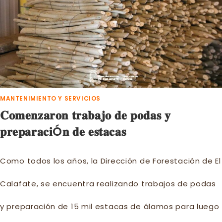
𝐏𝐫𝐨𝐯𝐢𝐧𝐜𝐢𝐚𝐥
𝐞𝐧
𝐥𝐨𝐬
𝐉𝐮𝐞𝐠𝐨𝐬
𝐄𝐏𝐀𝐃𝐄
𝟐𝟎𝟐𝟓.
MANTENIMIENTO Y SERVICIOS
𝐂𝐨𝐦𝐞𝐧𝐳𝐚𝐫𝐨𝐧 𝐭𝐫𝐚𝐛𝐚𝐣𝐨 𝐝𝐞 𝐩𝐨𝐝𝐚𝐬 𝐲
𝐩𝐫𝐞𝐩𝐚𝐫𝐚𝐜𝐢Ó𝐧 𝐝𝐞 𝐞𝐬𝐭𝐚𝐜𝐚𝐬
Como todos los años, la Dirección de Forestación de El
Calafate, se encuentra realizando trabajos de podas
y preparación de 15 mil estacas de álamos para luego