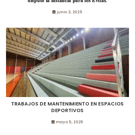
𝐝𝐢𝐬𝐩𝐮𝐭𝐨 𝐥𝐚 𝐢𝐧𝐬𝐭𝐚𝐧𝐜𝐢𝐚 𝐩𝐚𝐫𝐚 𝐥𝐨𝐬 𝐄𝐯𝐢𝐭𝐚𝐬.
junio 3, 2025
TRABAJOS DE MANTENIMIENTO EN ESPACIOS
DEPORTIVOS
mayo 5, 2025