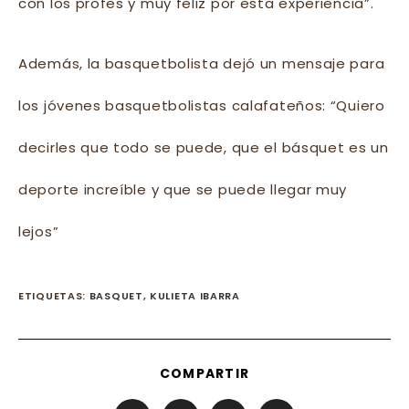
con los profes y muy feliz por esta experiencia”.
Además, la basquetbolista dejó un mensaje para
los jóvenes basquetbolistas calafateños: “Quiero
decirles que todo se puede, que el básquet es un
deporte increíble y que se puede llegar muy
lejos”
ETIQUETAS
:
BASQUET
,
KULIETA IBARRA
SHARE
COMPARTIR
THIS
CONTENT