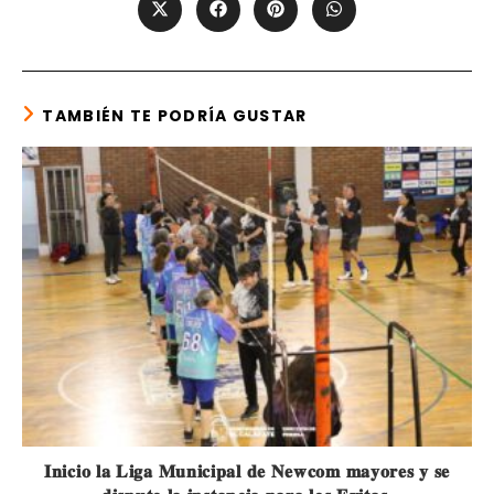
Opens
Opens
Opens
Opens
in
in
in
in
a
a
a
a
new
new
new
new
window
window
window
window
TAMBIÉN TE PODRÍA GUSTAR
𝐈𝐧𝐢𝐜𝐢𝐨 𝐥𝐚 𝐋𝐢𝐠𝐚 𝐌𝐮𝐧𝐢𝐜𝐢𝐩𝐚𝐥 𝐝𝐞 𝐍𝐞𝐰𝐜𝐨𝐦 𝐦𝐚𝐲𝐨𝐫𝐞𝐬 𝐲 𝐬𝐞