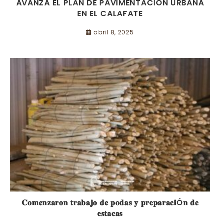
AVANZA EL PLAN DE PAVIMENTACIÓN URBANA
EN EL CALAFATE
abril 8, 2025
𝐂𝐨𝐦𝐞𝐧𝐳𝐚𝐫𝐨𝐧 𝐭𝐫𝐚𝐛𝐚𝐣𝐨 𝐝𝐞 𝐩𝐨𝐝𝐚𝐬 𝐲 𝐩𝐫𝐞𝐩𝐚𝐫𝐚𝐜𝐢Ó𝐧 𝐝𝐞
𝐞𝐬𝐭𝐚𝐜𝐚𝐬