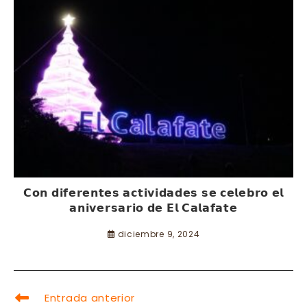
𝗖𝗼𝗻 𝗱𝗶𝗳𝗲𝗿𝗲𝗻𝘁𝗲𝘀 𝗮𝗰𝘁𝗶𝘃𝗶𝗱𝗮𝗱𝗲𝘀 𝘀𝗲 𝗰𝗲𝗹𝗲𝗯𝗿𝗼 𝗲𝗹
𝗮𝗻𝗶𝘃𝗲𝗿𝘀𝗮𝗿𝗶𝗼 𝗱𝗲 𝗘𝗹 𝗖𝗮𝗹𝗮𝗳𝗮𝘁𝗲
diciembre 9, 2024
LEER
Entrada anterior