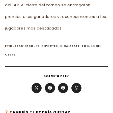
del Sur. Al cierre del torneo se entregaron
premios a los ganadores y reconocimientos a los
jugadores más destacados.
ETIQUETAS
:
BASQUET
,
DEPORTES
,
EL CALAFATE
,
TORNEO DEL
OESTE
SHARE
COMPARTIR
THIS
CONTENT
Opens
Opens
Opens
Opens
in
in
in
in
a
a
a
a
new
new
new
new
window
window
window
window
TAMBIÉN TE PODRÍA GUSTAR