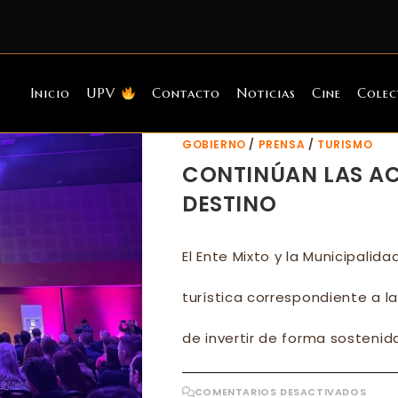
Inicio
UPV
Contacto
Noticias
Cine
Colec
GOBIERNO
/
PRENSA
/
TURISMO
CONTINÚAN LAS A
DESTINO
El Ente Mixto y la Municipalid
turística correspondiente a l
de invertir de forma sostenid
EN
COMENTARIOS DESACTIVADOS