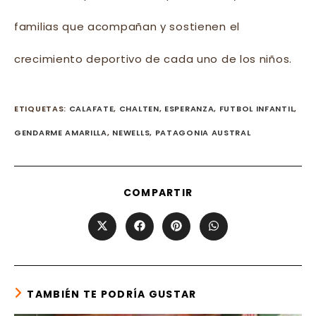
familias que acompañan y sostienen el
crecimiento deportivo de cada uno de los niños.
ETIQUETAS
:
CALAFATE
,
CHALTEN
,
ESPERANZA
,
FUTBOL INFANTIL
,
GENDARME AMARILLA
,
NEWELLS
,
PATAGONIA AUSTRAL
SHARE
COMPARTIR
THIS
CONTENT
Opens
Opens
Opens
Opens
in
in
in
in
a
a
a
a
new
new
new
new
window
window
window
window
TAMBIÉN TE PODRÍA GUSTAR