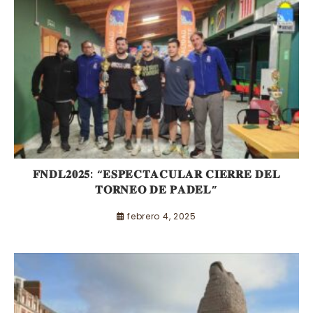
𝐅𝐍𝐃𝐋𝟐𝟎𝟐𝟓: “𝐄𝐒𝐏𝐄𝐂𝐓𝐀𝐂𝐔𝐋𝐀𝐑 𝐂𝐈𝐄𝐑𝐑𝐄 𝐃𝐄𝐋
𝐓𝐎𝐑𝐍𝐄𝐎 𝐃𝐄 𝐏𝐀𝐃𝐄𝐋”
febrero 4, 2025