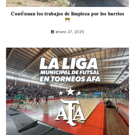
𝐂𝐨𝐧𝐭Í𝐧𝐮𝐚𝐧 𝐥𝐨𝐬 𝐭𝐫𝐚𝐛𝐚𝐣𝐨𝐬 𝐝𝐞 𝐥𝐢𝐦𝐩𝐢𝐞𝐳𝐚 𝐩𝐨𝐫 𝐥𝐨𝐬 𝐛𝐚𝐫𝐫𝐢𝐨𝐬
enero 27, 2025