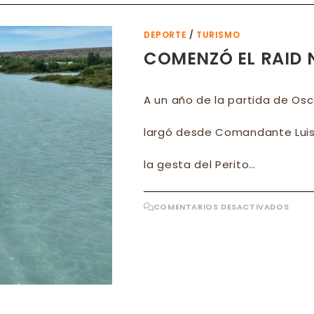
SE
PRO
EN
AMÉR
DEPORTE
/
TURISMO
CHILE
PARA
COMENZÓ EL RAID 
BRASI
EST
UNID
CÓR
Y
A un año de la partida de Osc
SAN
FE
largó desde Comandante Luis
la gesta del Perito…
EN
COMENTARIOS DESACTIVADOS
COM
EL
RAID
NÁU
‘OSC
GÓM