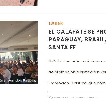
EL
CALA
SE
POTE
EN
BRAS
Y
EST
TURISMO
UNID
EL CALAFATE SE P
PARAGUAY, BRASIL
SANTA FE
El Calafate inicia un intens
de promoción turística a nivel
Promoción Turística, que co
EN
COMENTARIOS DESACTIVADOS
EL
CALA