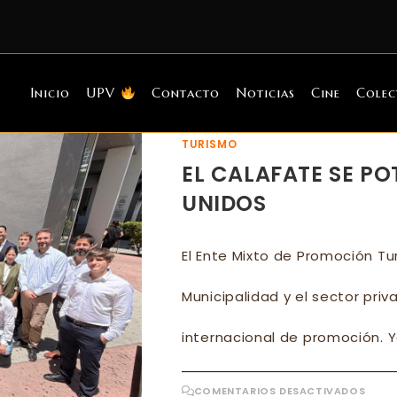
Inicio
UPV
Contacto
Noticias
Cine
Colec
TURISMO
EL CALAFATE SE PO
UNIDOS
El Ente Mixto de Promoción Tur
Municipalidad y el sector pri
internacional de promoción. 
EN
COMENTARIOS DESACTIVADOS