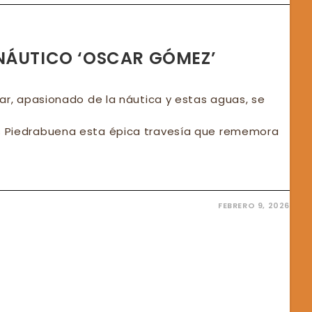
MOCIONA
ICA:
,
GUAY,
NÁUTICO ‘OSCAR GÓMEZ’
L,
ADOS
OS,
DOBA
ar, apasionado de la náutica y estas aguas, se
TA
 Piedrabuena esta épica travesía que rememora
FEBRERO 9, 2026
ENZÓ
TICO
AR
EZ’