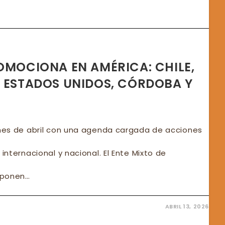
FATE
NCIA
IL
ADOS
OS
ROMOCIONA EN AMÉRICA: CHILE,
, ESTADOS UNIDOS, CÓRDOBA Y
o mes de abril con una agenda cargada de acciones
 internacional y nacional. El Ente Mixto de
mponen…
ABRIL 13, 2026
FATE