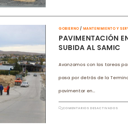
AVA
EL
PLAN
DE
PAVI
URB
EN
EL
GOBIERNO
/
MANTENIMIENTO Y SER
CALA
PAVIMENTACIÓN EN
SUBIDA AL SAMIC
Avanzamos con las tareas par
pasa por detrás de la Termin
pavimentar en…
EN
COMENTARIOS DESACTIVADOS
PAVI
EN
ZON
TERM
DE