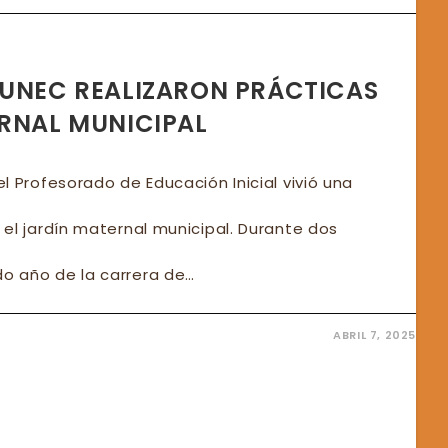
IBUS
DA
C
CUNEC REALIZARON PRÁCTICAS
ERNAL MUNICIPAL
l Profesorado de Educación Inicial vivió una
el jardín maternal municipal. Durante dos
o año de la carrera de…
ABRIL 7, 2025
DIANTES
EC
IZARON
TICAS
ÍN