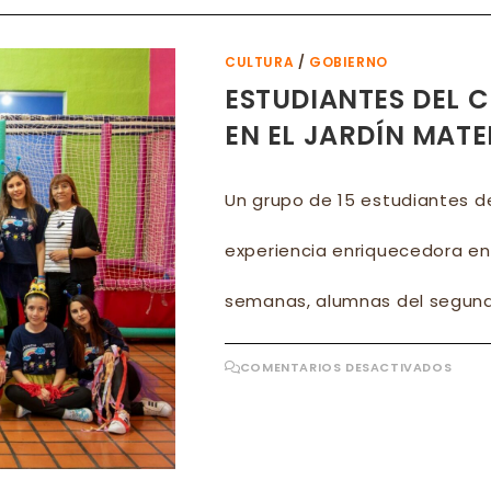
ÓMN
Y
SUBI
AL
CULTURA
/
GOBIERNO
SAMI
ESTUDIANTES DEL 
EN EL JARDÍN MAT
Un grupo de 15 estudiantes de
experiencia enriquecedora en 
semanas, alumnas del segund
EN
COMENTARIOS DESACTIVADOS
ESTU
DEL
CUN
REAL
PRÁC
EN
EL
JARD