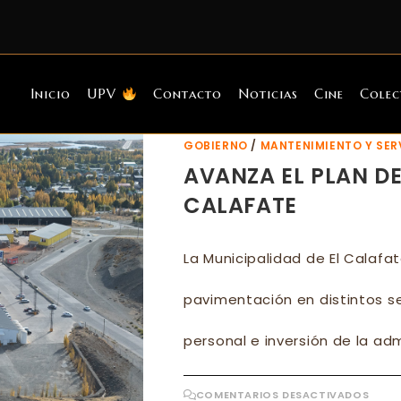
Inicio
UPV
Contacto
Noticias
Cine
Colec
GOBIERNO
/
MANTENIMIENTO Y SER
AVANZA EL PLAN D
CALAFATE
La Municipalidad de El Calafa
pavimentación en distintos se
personal e inversión de la adm
EN
COMENTARIOS DESACTIVADOS