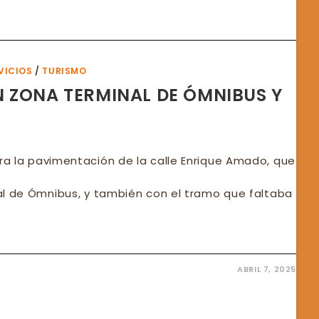
NZA
MENTACIÓN
ANA
VICIOS
/
TURISMO
FATE
 ZONA TERMINAL DE ÓMNIBUS Y
a la pavimentación de la calle Enrique Amado, que
al de Ómnibus, y también con el tramo que faltaba
ABRIL 7, 2025
MENTACIÓN
A
INAL