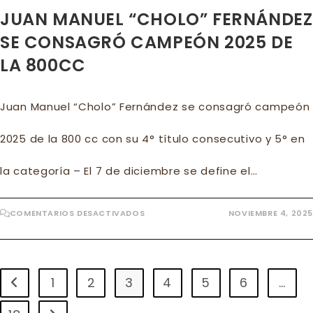
JUAN MANUEL “CHOLO” FERNÁNDEZ
SE CONSAGRÓ CAMPEÓN 2025 DE
LA 800CC
Juan Manuel “Cholo” Fernández se consagró campeón
2025 de la 800 cc con su 4° título consecutivo y 5° en
la categoría – El 7 de diciembre se define el…
EN
COMENTARIOS DESACTIVADOS
NOVIEMBRE 4, 2025
JUAN
MANUEL
“CHOLO”
FERNÁNDEZ
SE
CONSAGRÓ
CAMPEÓN
1
2
3
4
5
6
…
Ir a la página anterior
2025
DE
LA
800CC