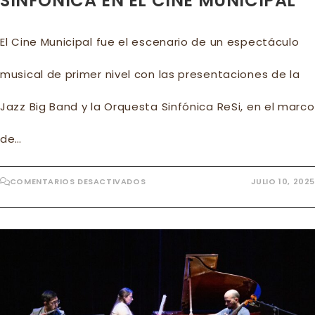
SINFÓNICA EN EL CINE MUNICIPAL
El Cine Municipal fue el escenario de un espectáculo
musical de primer nivel con las presentaciones de la
Jazz Big Band y la Orquesta Sinfónica ReSi, en el marco
de…
EN
COMENTARIOS DESACTIVADOS
JULIO 10, 2025
GRAN
PRESENTACIÓN
DE
LA
JAZZ
BIG
BAND
Y
LA
ORQUESTA
SINFÓNICA
EN
EL
CINE