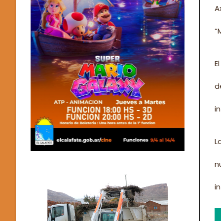
A
“
E
d
i
L
n
i