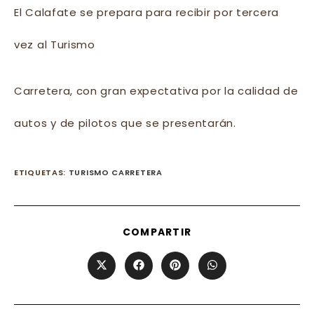
El Calafate se prepara para recibir por tercera
vez al Turismo
Carretera, con gran expectativa por la calidad de
autos y de pilotos que se presentarán.
ETIQUETAS
:
TURISMO CARRETERA
SHARE
COMPARTIR
THIS
CONTENT
Opens
Opens
Opens
Opens
in
in
in
in
a
a
a
a
new
new
new
new
window
window
window
window