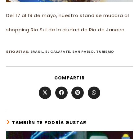
Del 17 al 19 de mayo, nuestro stand se mudará al
shopping Rio Sul de la ciudad de Rio de Janeiro.
ETIQUETAS
:
BRASIL
,
EL CALAFATE
,
SAN PABLO
,
TURISMO
SHARE
COMPARTIR
THIS
CONTENT
Opens
Opens
Opens
Opens
in
in
in
in
a
a
a
a
new
new
new
new
window
window
window
window
TAMBIÉN TE PODRÍA GUSTAR