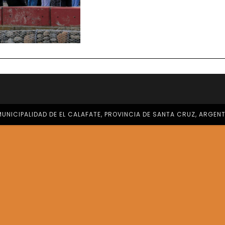
EL
CALA
FUE
UNA
FIEST
MÁS
DE
200
PER
DISF
DEL
ECLI
EN
FAMI
UNICIPALIDAD DE EL CALAFATE, PROVINCIA DE SANTA CRUZ, ARGEN