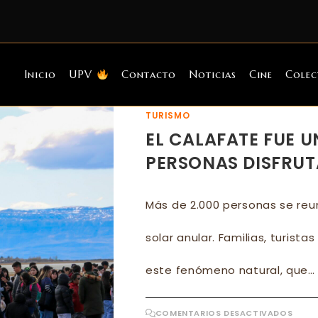
Inicio
UPV
Contacto
Noticias
Cine
Colec
TURISMO
EL CALAFATE FUE U
PERSONAS DISFRUTA
Más de 2.000 personas se reun
solar anular. Familias, turist
este fenómeno natural, que…
EN
COMENTARIOS DESACTIVADOS