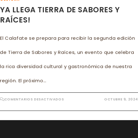
YA LLEGA TIERRA DE SABORES Y
RAÍCES!
El Calafate se prepara para recibir la segunda edición
de Tierra de Sabores y Raíces, un evento que celebra
la rica diversidad cultural y gastronómica de nuestra
región. El próximo…
EN
COMENTARIOS DESACTIVADOS
OCTUBRE 9, 2024
YA
LLEGA
TIERRA
DE
SABORES
Y
RAÍCES!