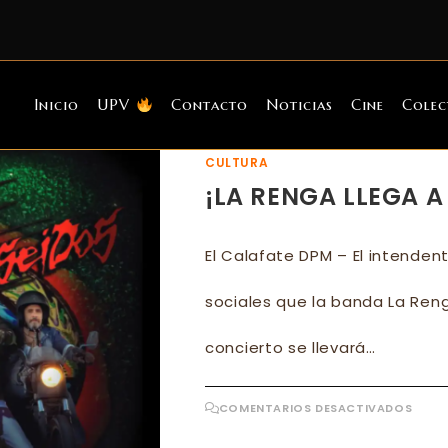
Inicio
UPV
Contacto
Noticias
Cine
Colec
CULTURA
¡LA RENGA LLEGA A
El Calafate DPM – El intendent
sociales que la banda La Ren
concierto se llevará…
EN
COMENTARIOS DESACTIVADOS
¡LA
REN
LLEG