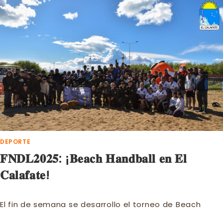
FIESTA
DEL
LAGO
DEPORTE
𝐅𝐍𝐃𝐋𝟐𝟎𝟐𝟓: ¡𝐁𝐞𝐚𝐜𝐡 𝐇𝐚𝐧𝐝𝐛𝐚𝐥𝐥 𝐞𝐧 𝐄𝐥
𝐂𝐚𝐥𝐚𝐟𝐚𝐭𝐞!
El fin de semana se desarrollo el torneo de Beach