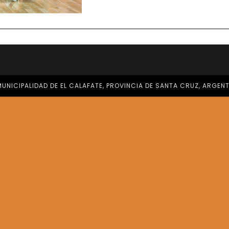
LA
EPP
N°80
SE
CON
CAM
DEL
TOR
PAT
SUB
12
DE
HAND
UNICIPALIDAD DE EL CALAFATE, PROVINCIA DE SANTA CRUZ, ARGEN