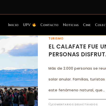
Inicio
UPV
Contacto
Noticias
Cine
Colec
TURISMO
EL CALAFATE FUE U
PERSONAS DISFRUTA
Más de 2.000 personas se reun
solar anular. Familias, turist
este fenómeno natural, que…
EN
COMENTARIOS DESACTIVADOS