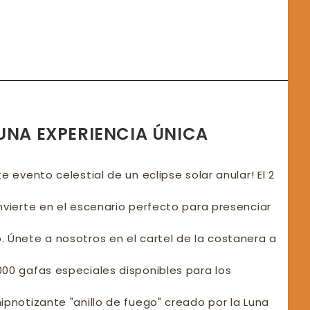
FATE
A:
0
SONAS
RUTARON
PSE
LIA
 UNA EXPERIENCIA ÚNICA
e evento celestial de un eclipse solar anular! El 2
nvierte en el escenario perfecto para presenciar
 Únete a nosotros en el cartel de la costanera a
00 gafas especiales disponibles para los
ipnotizante "anillo de fuego" creado por la Luna