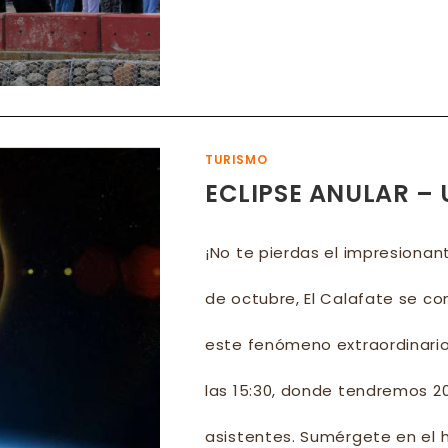
EL
CALA
FUE
UNA
FIEST
MÁS
DE
200
PER
DISF
DEL
ECLI
TURISMO
EN
FAMI
ECLIPSE ANULAR –
¡No te pierdas el impresionant
de octubre, El Calafate se co
este fenómeno extraordinario.
las 15:30, donde tendremos 20
asistentes. Sumérgete en el h