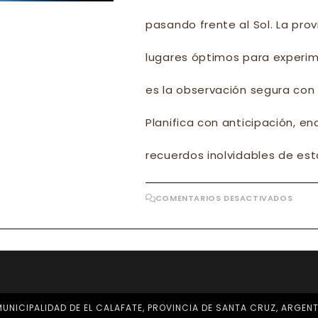
pasando frente al Sol. La pro
lugares óptimos para experim
es la observación segura con 
Planifica con anticipación, e
recuerdos inolvidables de est
EN
COMENTARIOS DESACTIVADOS
ECLI
ANUL
–
UNA
EXPE
ÚNIC
UNICIPALIDAD DE EL CALAFATE, PROVINCIA DE SANTA CRUZ, ARGEN