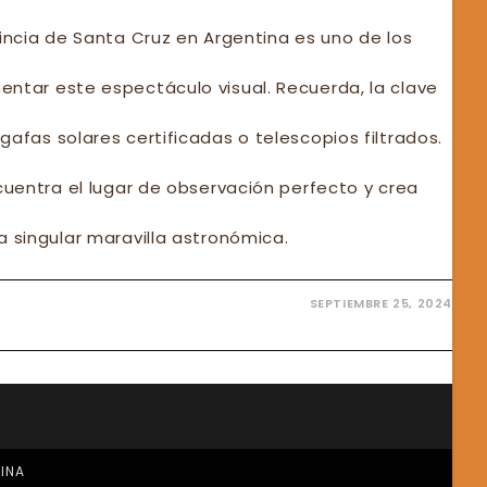
vincia de Santa Cruz en Argentina es uno de los
entar este espectáculo visual. Recuerda, la clave
gafas solares certificadas o telescopios filtrados.
ncuentra el lugar de observación perfecto y crea
a singular maravilla astronómica.
SEPTIEMBRE 25, 2024
PSE
AR
RIENCIA
A
TINA