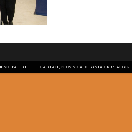
𝐄𝐥
𝐂𝐚𝐥𝐚𝐟
𝐬𝐞𝐝𝐞
𝐝𝐞𝐥
𝐂𝐨𝐧𝐬
𝐏𝐫𝐨𝐯𝐢
𝐝𝐞
𝐍𝐢Ñ𝐞
𝐀𝐝𝐨𝐥𝐞
𝐲
𝐅𝐚𝐦𝐢𝐥
UNICIPALIDAD DE EL CALAFATE, PROVINCIA DE SANTA CRUZ, ARGEN