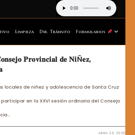
tivo
Limpieza
Dir. Tránsito
Formularios
𝐨𝐧𝐬𝐞𝐣𝐨 𝐏𝐫𝐨𝐯𝐢𝐧𝐜𝐢𝐚𝐥 𝐝𝐞 𝐍𝐢Ñ𝐞𝐳,
𝐚
as locales de niñez y adolescencia de Santa Cruz
participar en la XXVI sesión ordinaria del Consejo
ncia…
ABRIL 23, 2025