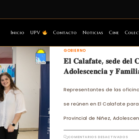
Inicio
UPV
Contacto
Noticias
Cine
Colec
GOBIERNO
𝐄𝐥 𝐂𝐚𝐥𝐚𝐟𝐚𝐭𝐞, 𝐬𝐞𝐝𝐞 𝐝𝐞𝐥 
𝐀𝐝𝐨𝐥𝐞𝐬𝐜𝐞𝐧𝐜𝐢𝐚 𝐲 𝐅𝐚𝐦𝐢𝐥𝐢
Representantes de las oficin
se reúnen en El Calafate para 
Provincial de Niñez, Adolesce
EN
COMENTARIOS DESACTIVADOS