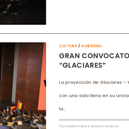
GRA
PRES
DE
LA
JAZZ
BIG
BAN
Y
LA
ORQ
SINF
EN
CULTURA
/
GOBIERNO
EL
CINE
GRAN CONVOCATOR
MUNI
“GLACIARES”
La proyección de Glaciares –
con una sala llena en su única
la…
EN
COMENTARIOS DESACTIVADOS