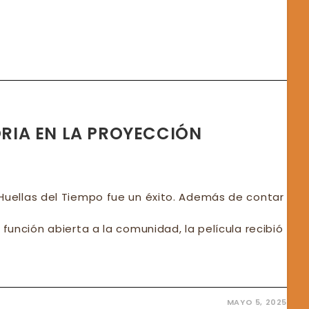
N
ENTACIÓN
D
UESTA
ÓNICA
IA EN LA PROYECCIÓN
CIPAL
 Huellas del Tiempo fue un éxito. Además de contar
 función abierta a la comunidad, la película recibió
MAYO 5, 2025