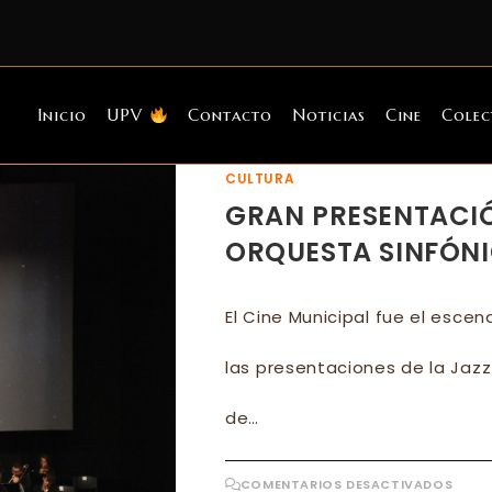
Inicio
UPV
Contacto
Noticias
Cine
Colec
CULTURA
GRAN PRESENTACIÓN
ORQUESTA SINFÓNI
El Cine Municipal fue el esce
las presentaciones de la Jazz
de…
EN
COMENTARIOS DESACTIVADOS