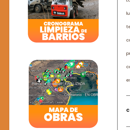
l
t
c
p
c
e
C