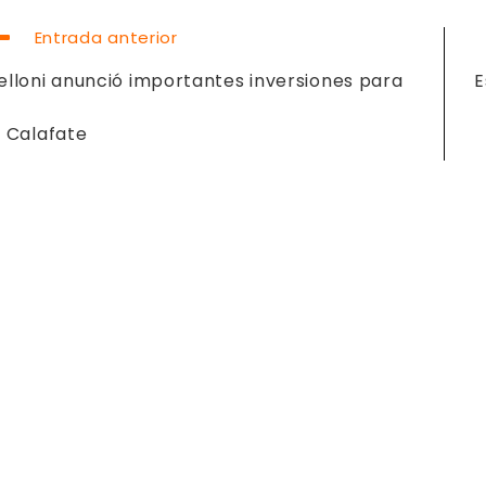
EER
Entrada anterior
ÁS
RTÍCULOS
elloni anunció importantes inversiones para
E
l Calafate