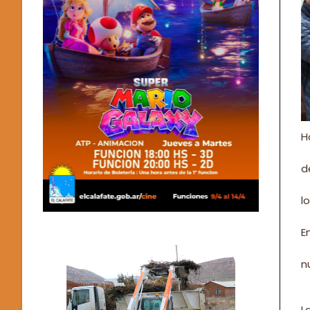
H
d
l
E
n
L