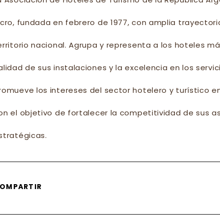
ucro, fundada en febrero de 1977, con amplia trayector
erritorio nacional. Agrupa y representa a los hoteles má
alidad de sus instalaciones y la excelencia en los servi
romueve los intereses del sector hotelero y turístico en
on el objetivo de fortalecer la competitividad de sus 
stratégicas.
SHARE
OMPARTIR
THIS