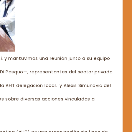
ci, y mantuvimos una reunión junto a su equipo
 Di Pasquo—, representantes del sector privado
 la AHT delegación local, y Alexis Simunovic del
os sobre diversas acciones vinculadas a
entina (AHT) es una organización sin fines de