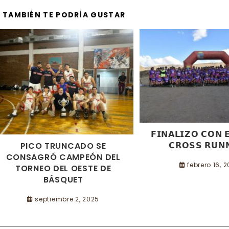
CONTENT
TAMBIÉN TE PODRÍA GUSTAR
𝗙𝗜𝗡𝗔𝗟𝗜𝗭𝗢 𝗖𝗢𝗡 
𝗖𝗥𝗢𝗦𝗦 𝗥𝗨𝗡
PICO TRUNCADO SE
CONSAGRÓ CAMPEÓN DEL
febrero 16, 
TORNEO DEL OESTE DE
BÁSQUET
septiembre 2, 2025