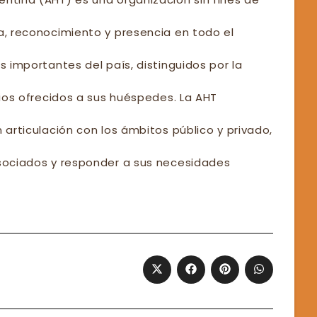
ia, reconocimiento y presencia en todo el
s importantes del país, distinguidos por la
cios ofrecidos a sus huéspedes. La AHT
 articulación con los ámbitos público y privado,
asociados y responder a sus necesidades
Opens
Opens
Opens
Opens
in
in
in
in
a
a
a
a
new
new
new
new
window
window
window
window