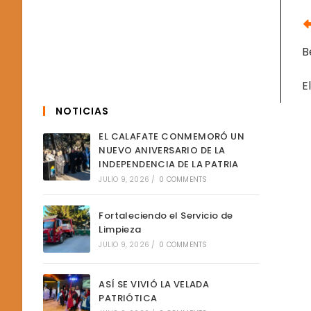
L
M
A
B
E
NOTICIAS
EL CALAFATE CONMEMORÓ UN
NUEVO ANIVERSARIO DE LA
INDEPENDENCIA DE LA PATRIA
JULIO 9, 2026
/
0 COMMENTS
Fortaleciendo el Servicio de
Limpieza
JULIO 9, 2026
/
0 COMMENTS
ASÍ SE VIVIÓ LA VELADA
PATRIÓTICA